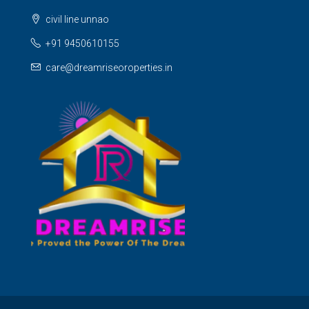
civil line unnao
+91 9450610155
care@dreamriseoroperties.in